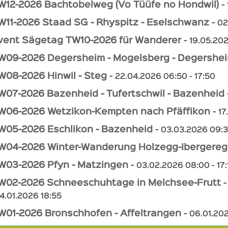
W12-2026 Bachtobelweg (Vo Tüüfe no Hondwil)
-
W11-2026 Staad SG - Rhyspitz - Eselschwanz
-
02
vent Sägetag TW10-2026 für Wanderer
-
19.05.202
W09-2026 Degersheim - Mogelsberg - Degershe
W08-2026 Hinwil - Steg
-
22.04.2026 06:50 - 17:50
W07-2026 Bazenheid - Tufertschwil - Bazenheid
W06-2026 Wetzikon-Kempten nach Pfäffikon
-
17
W05-2026 Eschlikon - Bazenheid
-
03.03.2026 09:3
W04-2026 Winter-Wanderung Holzegg-Ibergereg
W03-2026 Pfyn - Matzingen
-
03.02.2026 08:00 - 17:
W02-2026 Schneeschuhtage in Melchsee-Frutt
14.01.2026 18:55
W01-2026 Bronschhofen - Affeltrangen
-
06.01.202