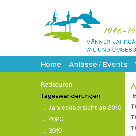
https://www.mjwil46-50.ch/archiv/tageswanderungen
Home
Anlässe / Events
Radtouren
A
Tageswanderungen
J
T
.. Jahresübersicht ab 2016
T
.. 2020
T
.. 2019