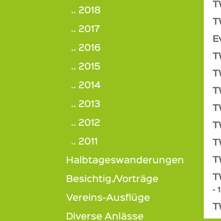
T
.. 2018
T
.. 2017
E
.. 2016
T
.. 2015
T
.. 2014
T
.. 2013
T
.. 2012
T
.. 2011
T
Halbtageswanderungen
T
T
Besichtig./Vorträge
- 
Vereins-Ausflüge
T
Diverse Anlässe