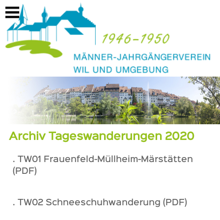
https://www.mjwil46-50.ch/archiv/tageswanderungen/2020
Archiv Tageswanderungen 2020
. TW01 Frauenfeld-Müllheim-Märstätten
(PDF)
. TW02 Schneeschuhwanderung (PDF)